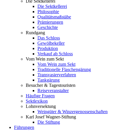
Die Sektkellerei
Die Sektkellerei
Philosophie
Qualitätsmaßstäbe
Prämierungen
Geschichte
Rundgang
Das Schloss
Gewölbekeller
Produktion
Verkauf ab Schloss
Vom Wein zum Sekt
Vom Wein zum Sekt
Traditionelle Flaschengärung
Transvasierverfahren
Tankgärung
Besucher & Tagestouristen
Reiseveranstalter
Häufige Fragen
Sektlexikon
Lohnversektung
Weingüter & Winzergenossenschaften
Karl Josef Wagner-Stiftung
Die Stiftung
Führungen