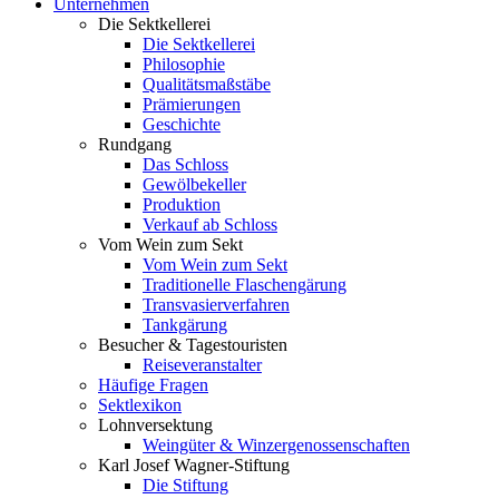
Unternehmen
Die Sektkellerei
Die Sektkellerei
Philosophie
Qualitätsmaßstäbe
Prämierungen
Geschichte
Rundgang
Das Schloss
Gewölbekeller
Produktion
Verkauf ab Schloss
Vom Wein zum Sekt
Vom Wein zum Sekt
Traditionelle Flaschengärung
Transvasierverfahren
Tankgärung
Besucher & Tagestouristen
Reiseveranstalter
Häufige Fragen
Sektlexikon
Lohnversektung
Weingüter & Winzergenossenschaften
Karl Josef Wagner-Stiftung
Die Stiftung