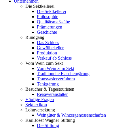
Unternehmen
Die Sektkellerei
Die Sektkellerei
Philosophie
Qualitätsmaßstäbe
Prämierungen
Geschichte
Rundgang
Das Schloss
Gewölbekeller
Produktion
Verkauf ab Schloss
Vom Wein zum Sekt
Vom Wein zum Sekt
Traditionelle Flaschengärung
Transvasierverfahren
Tankgärung
Besucher & Tagestouristen
Reiseveranstalter
Häufige Fragen
Sektlexikon
Lohnversektung
Weingüter & Winzergenossenschaften
Karl Josef Wagner-Stiftung
Die Stiftung