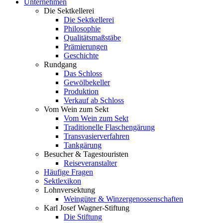
Unternehmen
Die Sektkellerei
Die Sektkellerei
Philosophie
Qualitätsmaßstäbe
Prämierungen
Geschichte
Rundgang
Das Schloss
Gewölbekeller
Produktion
Verkauf ab Schloss
Vom Wein zum Sekt
Vom Wein zum Sekt
Traditionelle Flaschengärung
Transvasierverfahren
Tankgärung
Besucher & Tagestouristen
Reiseveranstalter
Häufige Fragen
Sektlexikon
Lohnversektung
Weingüter & Winzergenossenschaften
Karl Josef Wagner-Stiftung
Die Stiftung