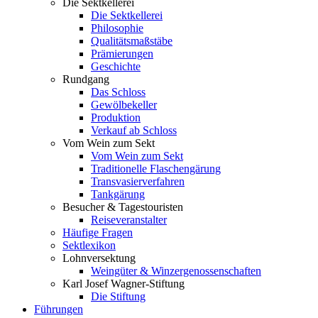
Die Sektkellerei
Die Sektkellerei
Philosophie
Qualitätsmaßstäbe
Prämierungen
Geschichte
Rundgang
Das Schloss
Gewölbekeller
Produktion
Verkauf ab Schloss
Vom Wein zum Sekt
Vom Wein zum Sekt
Traditionelle Flaschengärung
Transvasierverfahren
Tankgärung
Besucher & Tagestouristen
Reiseveranstalter
Häufige Fragen
Sektlexikon
Lohnversektung
Weingüter & Winzergenossenschaften
Karl Josef Wagner-Stiftung
Die Stiftung
Führungen