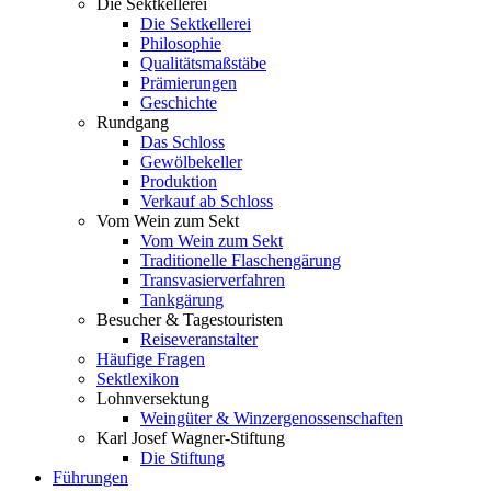
Die Sektkellerei
Die Sektkellerei
Philosophie
Qualitätsmaßstäbe
Prämierungen
Geschichte
Rundgang
Das Schloss
Gewölbekeller
Produktion
Verkauf ab Schloss
Vom Wein zum Sekt
Vom Wein zum Sekt
Traditionelle Flaschengärung
Transvasierverfahren
Tankgärung
Besucher & Tagestouristen
Reiseveranstalter
Häufige Fragen
Sektlexikon
Lohnversektung
Weingüter & Winzergenossenschaften
Karl Josef Wagner-Stiftung
Die Stiftung
Führungen