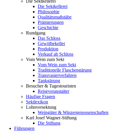
Die Sektkellerei
Die Sektkellerei
Philosophie
Qualitätsmaßstäbe
Prämierungen
Geschichte
Rundgang
Das Schloss
Gewölbekeller
Produktion
Verkauf ab Schloss
Vom Wein zum Sekt
Vom Wein zum Sekt
Traditionelle Flaschengärung
Transvasierverfahren
Tankgärung
Besucher & Tagestouristen
Reiseveranstalter
Häufige Fragen
Sektlexikon
Lohnversektung
Weingüter & Winzergenossenschaften
Karl Josef Wagner-Stiftung
Die Stiftung
Führungen