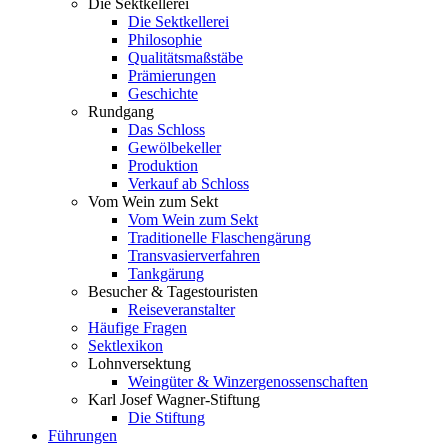
Die Sektkellerei
Die Sektkellerei
Philosophie
Qualitätsmaßstäbe
Prämierungen
Geschichte
Rundgang
Das Schloss
Gewölbekeller
Produktion
Verkauf ab Schloss
Vom Wein zum Sekt
Vom Wein zum Sekt
Traditionelle Flaschengärung
Transvasierverfahren
Tankgärung
Besucher & Tagestouristen
Reiseveranstalter
Häufige Fragen
Sektlexikon
Lohnversektung
Weingüter & Winzergenossenschaften
Karl Josef Wagner-Stiftung
Die Stiftung
Führungen