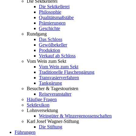
Die Sektkellerei
Die Sektkellerei
Philosophie
Qualitätsmaßstäbe
Prämierungen
Geschichte
Rundgang
Das Schloss
Gewölbekeller
Produktion
Verkauf ab Schloss
Vom Wein zum Sekt
Vom Wein zum Sekt
Traditionelle Flaschengärung
Transvasierverfahren
Tankgärung
Besucher & Tagestouristen
Reiseveranstalter
Häufige Fragen
Sektlexikon
Lohnversektung
Weingüter & Winzergenossenschaften
Karl Josef Wagner-Stiftung
Die Stiftung
Führungen