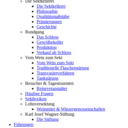
Die Sektkellerei
Die Sektkellerei
Philosophie
Qualitätsmaßstäbe
Prämierungen
Geschichte
Rundgang
Das Schloss
Gewölbekeller
Produktion
Verkauf ab Schloss
Vom Wein zum Sekt
Vom Wein zum Sekt
Traditionelle Flaschengärung
Transvasierverfahren
Tankgärung
Besucher & Tagestouristen
Reiseveranstalter
Häufige Fragen
Sektlexikon
Lohnversektung
Weingüter & Winzergenossenschaften
Karl Josef Wagner-Stiftung
Die Stiftung
Führungen