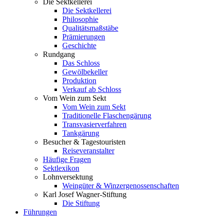
Die Sektkellerei
Die Sektkellerei
Philosophie
Qualitätsmaßstäbe
Prämierungen
Geschichte
Rundgang
Das Schloss
Gewölbekeller
Produktion
Verkauf ab Schloss
Vom Wein zum Sekt
Vom Wein zum Sekt
Traditionelle Flaschengärung
Transvasierverfahren
Tankgärung
Besucher & Tagestouristen
Reiseveranstalter
Häufige Fragen
Sektlexikon
Lohnversektung
Weingüter & Winzergenossenschaften
Karl Josef Wagner-Stiftung
Die Stiftung
Führungen