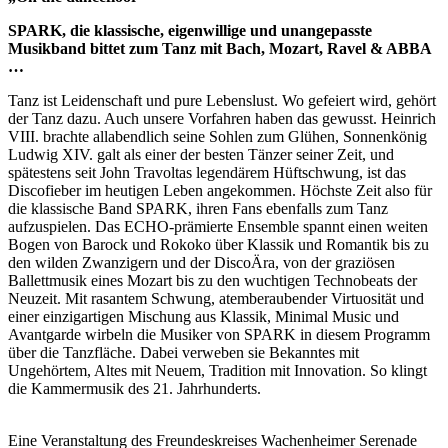
SPARK, die klassische, eigenwillige und unangepasste
Musikband bittet zum Tanz mit Bach, Mozart, Ravel & ABBA
…
Tanz ist Leidenschaft und pure Lebenslust. Wo gefeiert wird, gehört
der Tanz dazu. Auch unsere Vorfahren haben das gewusst. Heinrich
VIII. brachte allabendlich seine Sohlen zum Glühen, Sonnenkönig
Ludwig XIV. galt als einer der besten Tänzer seiner Zeit, und
spätestens seit John Travoltas legendärem Hüftschwung, ist das
Discofieber im heutigen Leben angekommen. Höchste Zeit also für
die klassische Band SPARK, ihren Fans ebenfalls zum Tanz
aufzuspielen. Das ECHO-prämierte Ensemble spannt einen weiten
Bogen von Barock und Rokoko über Klassik und Romantik bis zu
den wilden Zwanzigern und der DiscoÄra, von der graziösen
Ballettmusik eines Mozart bis zu den wuchtigen Technobeats der
Neuzeit. Mit rasantem Schwung, atemberaubender Virtuosität und
einer einzigartigen Mischung aus Klassik, Minimal Music und
Avantgarde wirbeln die Musiker von SPARK in diesem Programm
über die Tanzfläche. Dabei verweben sie Bekanntes mit
Ungehörtem, Altes mit Neuem, Tradition mit Innovation. So klingt
die Kammermusik des 21. Jahrhunderts.
Eine Veranstaltung des Freundeskreises Wachenheimer Serenade