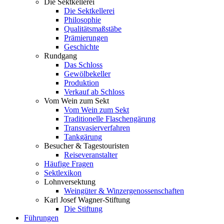
Die Sektkellerei
Die Sektkellerei
Philosophie
Qualitätsmaßstäbe
Prämierungen
Geschichte
Rundgang
Das Schloss
Gewölbekeller
Produktion
Verkauf ab Schloss
Vom Wein zum Sekt
Vom Wein zum Sekt
Traditionelle Flaschengärung
Transvasierverfahren
Tankgärung
Besucher & Tagestouristen
Reiseveranstalter
Häufige Fragen
Sektlexikon
Lohnversektung
Weingüter & Winzergenossenschaften
Karl Josef Wagner-Stiftung
Die Stiftung
Führungen