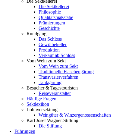
Die Sektkellerei
Die Sektkellerei
Philosophie
Qualitätsmaßstäbe
Prämierungen
Geschichte
Rundgang
Das Schloss
Gewölbekeller
Produktion
Verkauf ab Schloss
Vom Wein zum Sekt
Vom Wein zum Sekt
Traditionelle Flaschengärung
Transvasierverfahren
Tankgärung
Besucher & Tagestouristen
Reiseveranstalter
Häufige Fragen
Sektlexikon
Lohnversektung
Weingüter & Winzergenossenschaften
Karl Josef Wagner-Stiftung
Die Stiftung
Führungen