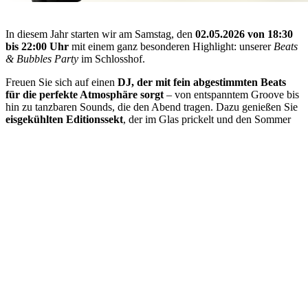
In diesem Jahr starten wir am Samstag, den
02.05.2026 von 18:30
bis 22:00 Uhr
mit einem ganz besonderen Highlight: unserer
Beats
& Bubbles Party
im Schlosshof.
Freuen Sie sich auf einen
DJ, der mit fein abgestimmten Beats
für die perfekte Atmosphäre sorgt
– von entspanntem Groove bis
hin zu tanzbaren Sounds, die den Abend tragen. Dazu genießen Sie
eisgekühlten Editionssekt
, der im Glas prickelt und den Sommer
einläutet.
Lassen Sie den Alltag hinter sich, stoßen Sie mit Freunden an und
erleben Sie einen Abend voller Sektgenuss, Musik und guter
Laune.
Am Sonntag, den
03.05.2026
, feiern wir von
11:00 bis 18:00 Uhr
den
29. Deutschen Sekttag
auf Schloss Wachenheim – mit
Live-
Musik
,
gratis Secco aus dem Sektbrunnen
und spannendem
Live-Degorgieren
.
Zwei Tage voller Genuss, Sekt, Musik und guter Laune
erwartet Sie!
#We want to make you happy