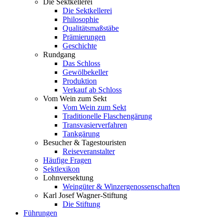
Die Sektkellerei
Die Sektkellerei
Philosophie
Qualitätsmaßstäbe
Prämierungen
Geschichte
Rundgang
Das Schloss
Gewölbekeller
Produktion
Verkauf ab Schloss
Vom Wein zum Sekt
Vom Wein zum Sekt
Traditionelle Flaschengärung
Transvasierverfahren
Tankgärung
Besucher & Tagestouristen
Reiseveranstalter
Häufige Fragen
Sektlexikon
Lohnversektung
Weingüter & Winzergenossenschaften
Karl Josef Wagner-Stiftung
Die Stiftung
Führungen