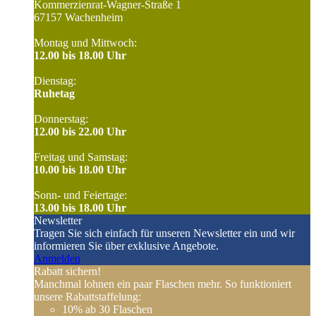
Kommerzienrat-Wagner-Straße 1
67157 Wachenheim
Montag und Mittwoch:
12.00 bis 18.00 Uhr
Dienstag:
Ruhetag
Donnerstag:
12.00 bis 22.00 Uhr
Freitag und Samstag:
10.00 bis 18.00 Uhr
Sonn- und Feiertage:
13.00 bis 18.00 Uhr
Newsletter
Tragen Sie sich einfach für unseren Newsletter ein und wir
informieren Sie über exklusive Angebote.
Anmelden
Rabatt sichern!
Manchmal lohnen ein paar Flaschen mehr. So funktioniert
unsere Rabattstaffelung:
10%
ab 30 Flaschen