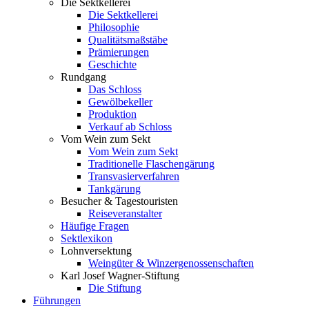
Die Sektkellerei
Die Sektkellerei
Philosophie
Qualitätsmaßstäbe
Prämierungen
Geschichte
Rundgang
Das Schloss
Gewölbekeller
Produktion
Verkauf ab Schloss
Vom Wein zum Sekt
Vom Wein zum Sekt
Traditionelle Flaschengärung
Transvasierverfahren
Tankgärung
Besucher & Tagestouristen
Reiseveranstalter
Häufige Fragen
Sektlexikon
Lohnversektung
Weingüter & Winzergenossenschaften
Karl Josef Wagner-Stiftung
Die Stiftung
Führungen