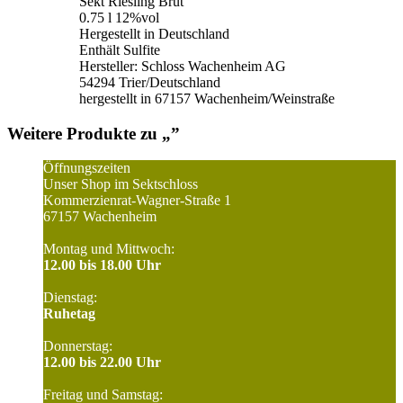
Sekt Riesling Brut
0.75 l 12%vol
Hergestellt in Deutschland
Enthält Sulfite
Hersteller: Schloss Wachenheim AG
54294 Trier/Deutschland
hergestellt in 67157 Wachenheim/Weinstraße
Weitere Produkte zu „
”
Öffnungszeiten
Unser Shop im Sektschloss
Kommerzienrat-Wagner-Straße 1
67157 Wachenheim
Montag und Mittwoch:
12.00 bis 18.00 Uhr
Dienstag:
Ruhetag
Donnerstag:
12.00 bis 22.00 Uhr
Freitag und Samstag: