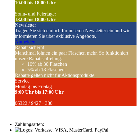
10.00 bis 18.00 Uhr
Sonn- und Feiertage:
13.00 bis 18.00 Uhr
Newsletter
Tragen Sie sich einfach für unseren Newsletter ein und wir
informieren Sie über exklusive Angebote.
Anmelden
Rabatt sichern!
Manchmal lohnen ein paar Flaschen mehr. So funktioniert
unsere Rabattstaffelung:
10%
ab 30 Flaschen
5%
ab 18 Flaschen
Rabatte gelten nicht für Aktionsprodukte.
Service
Montag bis Freitag
9:00 Uhr bis 17:00 Uhr
06322 / 9427 - 380
Zahlungsarten: