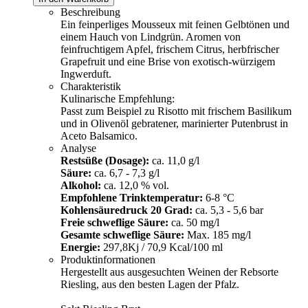
Beschreibung
Ein feinperliges Mousseux mit feinen Gelbtönen und
einem Hauch von Lindgrün. Aromen von
feinfruchtigem Apfel, frischem Citrus, herbfrischer
Grapefruit und eine Brise von exotisch-würzigem
Ingwerduft.
Charakteristik
Kulinarische Empfehlung:
Passt zum Beispiel zu Risotto mit frischem Basilikum
und in Olivenöl gebratener, marinierter Putenbrust in
Aceto Balsamico.
Analyse
Restsüße (Dosage):
ca. 11,0 g/l
Säure:
ca. 6,7 - 7,3 g/l
Alkohol:
ca. 12,0 % vol.
Empfohlene Trinktemperatur:
6-8 °C
Kohlensäuredruck 20 Grad:
ca. 5,3 - 5,6 bar
Freie schweflige Säure:
ca. 50 mg/l
Gesamte schweflige Säure:
Max. 185 mg/l
Energie:
297,8Kj / 70,9 Kcal/100 ml
Produktinformationen
Hergestellt aus ausgesuchten Weinen der Rebsorte
Riesling, aus den besten Lagen der Pfalz.