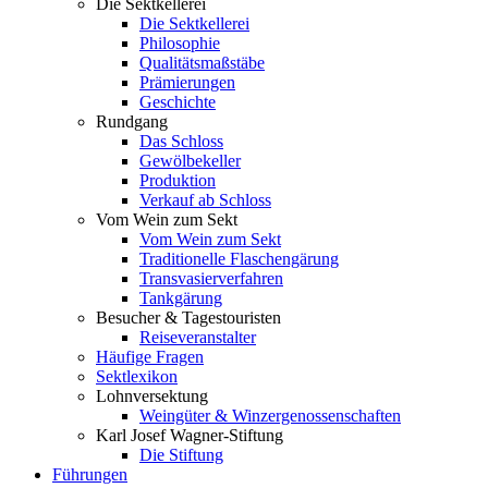
Die Sektkellerei
Die Sektkellerei
Philosophie
Qualitätsmaßstäbe
Prämierungen
Geschichte
Rundgang
Das Schloss
Gewölbekeller
Produktion
Verkauf ab Schloss
Vom Wein zum Sekt
Vom Wein zum Sekt
Traditionelle Flaschengärung
Transvasierverfahren
Tankgärung
Besucher & Tagestouristen
Reiseveranstalter
Häufige Fragen
Sektlexikon
Lohnversektung
Weingüter & Winzergenossenschaften
Karl Josef Wagner-Stiftung
Die Stiftung
Führungen