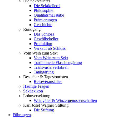
Die Sektkellerei
Die Sektkellerei
Philosophie
Qualitätsmaßstäbe
Prämierungen
Geschichte
Rundgang
Das Schloss
Gewölbekeller
Produktion
Verkauf ab Schloss
Vom Wein zum Sekt
Vom Wein zum Sekt
Traditionelle Flaschengärung
Transvasierverfahren
Tankgärung
Besucher & Tagestouristen
Reiseveranstalter
Häufige Fragen
Sektlexikon
Lohnversektung
Weingüter & Winzergenossenschaften
Karl Josef Wagner-Stiftung
Die Stiftung
Führungen