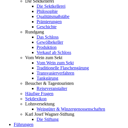
Die Sektkellerei
Die Sektkellerei
Philosophie
Qualitätsmaßstäbe
Prämierungen
Geschichte
Rundgang
Das Schloss
Gewölbekeller
Produktion
Verkauf ab Schloss
Vom Wein zum Sekt
Vom Wein zum Sekt
Traditionelle Flaschengärung
Transvasierverfahren
Tankgärung
Besucher & Tagestouristen
Reiseveranstalter
Häufige Fragen
Sektlexikon
Lohnversektung
Weingüter & Winzergenossenschaften
Karl Josef Wagner-Stiftung
Die Stiftung
Führungen