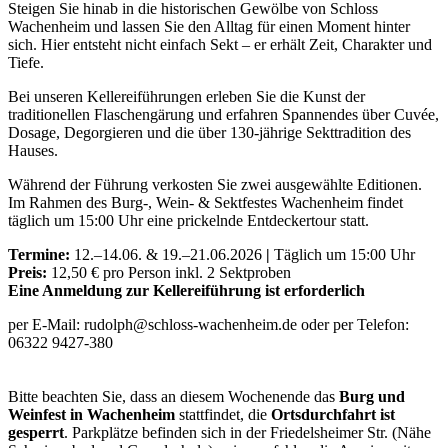
Steigen Sie hinab in die historischen Gewölbe von Schloss
Wachenheim und lassen Sie den Alltag für einen Moment hinter
sich. Hier entsteht nicht einfach Sekt – er erhält Zeit, Charakter und
Tiefe.
Bei unseren Kellereiführungen erleben Sie die Kunst der
traditionellen Flaschengärung und erfahren Spannendes über Cuvée,
Dosage, Degorgieren und die über 130-jährige Sekttradition des
Hauses.
Während der Führung verkosten Sie zwei ausgewählte Editionen.
Im Rahmen des Burg-, Wein- & Sektfestes Wachenheim findet
täglich um 15:00 Uhr eine prickelnde Entdeckertour statt.
Termine:
12.–14.06. & 19.–21.06.2026
|
Täglich um 15:00 Uhr
Preis:
12,50 € pro Person inkl. 2 Sektproben
Eine Anmeldung zur Kellereiführung ist erforderlich
per E-Mail: rudolph@schloss-wachenheim.de oder per Telefon:
06322 9427-380
Bitte beachten Sie, dass an diesem Wochenende das
Burg und
Weinfest in Wachenheim
stattfindet, die
Ortsdurchfahrt ist
gesperrt
. Parkplätze befinden sich in der Friedelsheimer Str. (Nähe