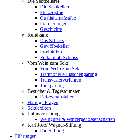
Die Sektkellerei
Die Sektkellerei
Philosophie
Qualitätsmaßstäbe
Prämierungen
Geschichte
Rundgang
Das Schloss
Gewölbekeller
Produktion
Verkauf ab Schloss
Vom Wein zum Sekt
Vom Wein zum Sekt
Traditionelle Flaschengärung
Transvasierverfahren
Tankgärung
Besucher & Tagestouristen
Reiseveranstalter
Häufige Fragen
Sektlexikon
Lohnversektung
Weingüter & Winzergenossenschaften
Karl Josef Wagner-Stiftung
Die Stiftung
Führungen