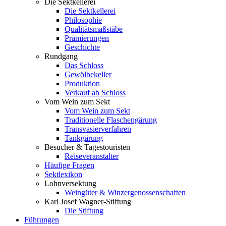
Die Sektkellerei
Die Sektkellerei
Philosophie
Qualitätsmaßstäbe
Prämierungen
Geschichte
Rundgang
Das Schloss
Gewölbekeller
Produktion
Verkauf ab Schloss
Vom Wein zum Sekt
Vom Wein zum Sekt
Traditionelle Flaschengärung
Transvasierverfahren
Tankgärung
Besucher & Tagestouristen
Reiseveranstalter
Häufige Fragen
Sektlexikon
Lohnversektung
Weingüter & Winzergenossenschaften
Karl Josef Wagner-Stiftung
Die Stiftung
Führungen