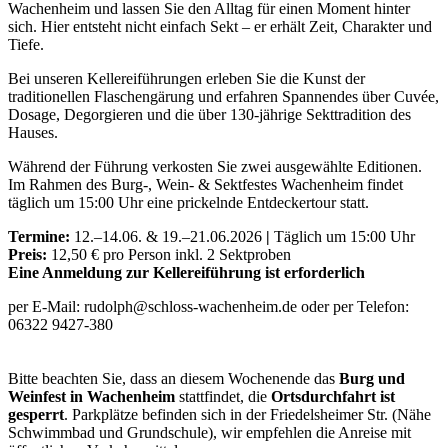
Wachenheim und lassen Sie den Alltag für einen Moment hinter
sich. Hier entsteht nicht einfach Sekt – er erhält Zeit, Charakter und
Tiefe.
Bei unseren Kellereiführungen erleben Sie die Kunst der
traditionellen Flaschengärung und erfahren Spannendes über Cuvée,
Dosage, Degorgieren und die über 130-jährige Sekttradition des
Hauses.
Während der Führung verkosten Sie zwei ausgewählte Editionen.
Im Rahmen des Burg-, Wein- & Sektfestes Wachenheim findet
täglich um 15:00 Uhr eine prickelnde Entdeckertour statt.
Termine:
12.–14.06. & 19.–21.06.2026
|
Täglich um 15:00 Uhr
Preis:
12,50 € pro Person inkl. 2 Sektproben
Eine Anmeldung zur Kellereiführung ist erforderlich
per E-Mail: rudolph@schloss-wachenheim.de oder per Telefon:
06322 9427-380
Bitte beachten Sie, dass an diesem Wochenende das
Burg und
Weinfest in Wachenheim
stattfindet, die
Ortsdurchfahrt ist
gesperrt
. Parkplätze befinden sich in der Friedelsheimer Str. (Nähe
Schwimmbad und Grundschule), wir empfehlen die Anreise mit