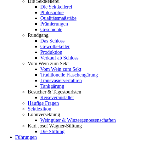
Die Sektkellerei
Die Sektkellerei
Philosophie
Qualitätsmaßstäbe
Prämierungen
Geschichte
Rundgang
Das Schloss
Gewölbekeller
Produktion
Verkauf ab Schloss
Vom Wein zum Sekt
Vom Wein zum Sekt
Traditionelle Flaschengärung
Transvasierverfahren
Tankgärung
Besucher & Tagestouristen
Reiseveranstalter
Häufige Fragen
Sektlexikon
Lohnversektung
Weingüter & Winzergenossenschaften
Karl Josef Wagner-Stiftung
Die Stiftung
Führungen