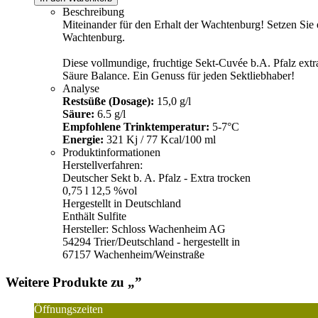
Beschreibung
Miteinander für den Erhalt der Wachtenburg! Setzen Sie 
Wachtenburg.
Diese vollmundige, fruchtige Sekt-Cuvée b.A. Pfalz extr
Säure Balance. Ein Genuss für jeden Sektliebhaber!
Analyse
Restsüße (Dosage):
15,0 g/l
Säure:
6.5 g/l
Empfohlene Trinktemperatur:
5-7°C
Energie:
321 Kj / 77 Kcal/100 ml
Produktinformationen
Herstellverfahren:
Deutscher Sekt b. A. Pfalz - Extra trocken
0,75 l 12,5 %vol
Hergestellt in Deutschland
Enthält Sulfite
Hersteller: Schloss Wachenheim AG
54294 Trier/Deutschland - hergestellt in
67157 Wachenheim/Weinstraße
Weitere Produkte zu „
”
Öffnungszeiten