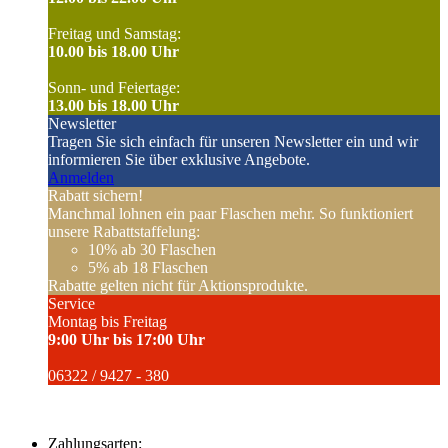
Freitag und Samstag:
10.00 bis 18.00 Uhr
Sonn- und Feiertage:
13.00 bis 18.00 Uhr
Newsletter
Tragen Sie sich einfach für unseren Newsletter ein und wir
informieren Sie über exklusive Angebote.
Anmelden
Rabatt sichern!
Manchmal lohnen ein paar Flaschen mehr. So funktioniert
unsere Rabattstaffelung:
10%
ab 30 Flaschen
5%
ab 18 Flaschen
Rabatte gelten nicht für Aktionsprodukte.
Service
Montag bis Freitag
9:00 Uhr bis 17:00 Uhr
06322 / 9427 - 380
Zahlungsarten: