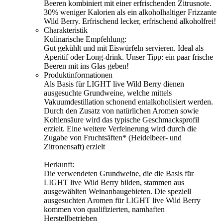
Beeren kombiniert mit einer erfrischenden Zitrusnote.
30% weniger Kalorien als ein alkoholhaltiger Frizzante
Wild Berry. Erfrischend lecker, erfrischend alkoholfrei!
Charakteristik
Kulinarische Empfehlung:
Gut gekühlt und mit Eiswürfeln servieren. Ideal als
Aperitif oder Long-drink. Unser Tipp: ein paar frische
Beeren mit ins Glas geben!
Produktinformationen
Als Basis für LIGHT live Wild Berry dienen
ausgesuchte Grundweine, welche mittels
Vakuumdestillation schonend entalkoholisiert werden.
Durch den Zusatz von natürlichen Aromen sowie
Kohlensäure wird das typische Geschmacksprofil
erzielt. Eine weitere Verfeinerung wird durch die
Zugabe von Fruchtsäften* (Heidelbeer- und
Zitronensaft) erzielt
Herkunft:
Die verwendeten Grundweine, die die Basis für
LIGHT live Wild Berry bilden, stammen aus
ausgewählten Weinanbaugebieten. Die speziell
ausgesuchten Aromen für LIGHT live Wild Berry
kommen von qualifizierten, namhaften
Herstellbetrieben