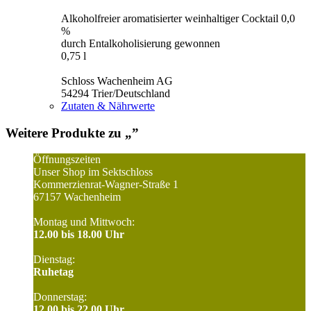
Alkoholfreier aromatisierter weinhaltiger Cocktail 0,0
%
durch Entalkoholisierung gewonnen
0,75 l
Schloss Wachenheim AG
54294 Trier/Deutschland
Zutaten & Nährwerte
Weitere Produkte zu „
”
Öffnungszeiten
Unser Shop im Sektschloss
Kommerzienrat-Wagner-Straße 1
67157 Wachenheim
Montag und Mittwoch:
12.00 bis 18.00 Uhr
Dienstag:
Ruhetag
Donnerstag:
12.00 bis 22.00 Uhr