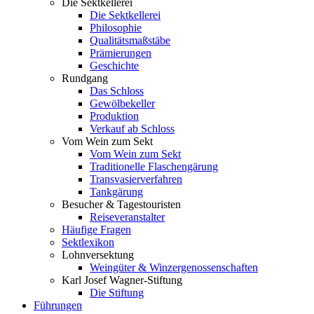
Die Sektkellerei
Die Sektkellerei
Philosophie
Qualitätsmaßstäbe
Prämierungen
Geschichte
Rundgang
Das Schloss
Gewölbekeller
Produktion
Verkauf ab Schloss
Vom Wein zum Sekt
Vom Wein zum Sekt
Traditionelle Flaschengärung
Transvasierverfahren
Tankgärung
Besucher & Tagestouristen
Reiseveranstalter
Häufige Fragen
Sektlexikon
Lohnversektung
Weingüter & Winzergenossenschaften
Karl Josef Wagner-Stiftung
Die Stiftung
Führungen