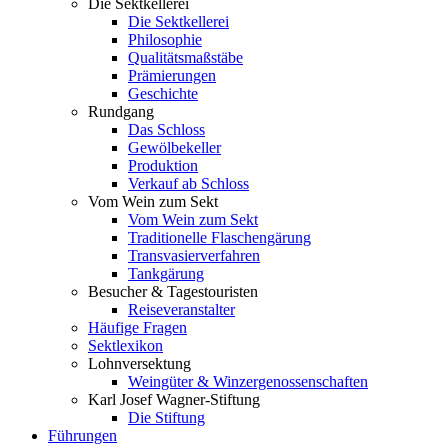
Die Sektkellerei
Die Sektkellerei
Philosophie
Qualitätsmaßstäbe
Prämierungen
Geschichte
Rundgang
Das Schloss
Gewölbekeller
Produktion
Verkauf ab Schloss
Vom Wein zum Sekt
Vom Wein zum Sekt
Traditionelle Flaschengärung
Transvasierverfahren
Tankgärung
Besucher & Tagestouristen
Reiseveranstalter
Häufige Fragen
Sektlexikon
Lohnversektung
Weingüter & Winzergenossenschaften
Karl Josef Wagner-Stiftung
Die Stiftung
Führungen