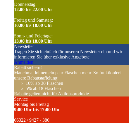
Donnerstag:
12.00 bis 22.00 Uhr
Freitag und Samstag:
10.00 bis 18.00 Uhr
Sonn- und Feiertage:
13.00 bis 18.00 Uhr
Newsletter
Tragen Sie sich einfach für unseren Newsletter ein und wir
informieren Sie über exklusive Angebote.
Anmelden
Rabatt sichern!
Manchmal lohnen ein paar Flaschen mehr. So funktioniert
unsere Rabattstaffelung:
10%
ab 30 Flaschen
5%
ab 18 Flaschen
Rabatte gelten nicht für Aktionsprodukte.
Service
Montag bis Freitag
9:00 Uhr bis 17:00 Uhr
06322 / 9427 - 380