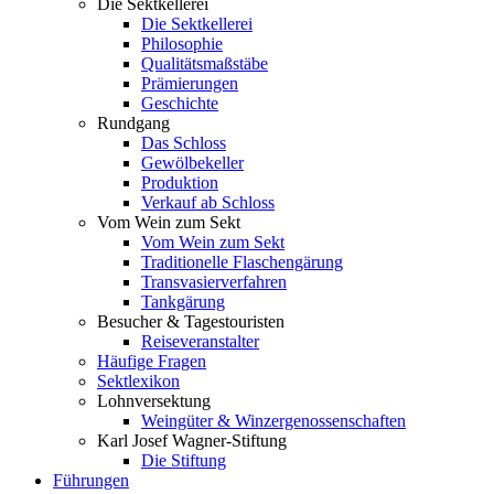
Die Sektkellerei
Die Sektkellerei
Philosophie
Qualitätsmaßstäbe
Prämierungen
Geschichte
Rundgang
Das Schloss
Gewölbekeller
Produktion
Verkauf ab Schloss
Vom Wein zum Sekt
Vom Wein zum Sekt
Traditionelle Flaschengärung
Transvasierverfahren
Tankgärung
Besucher & Tagestouristen
Reiseveranstalter
Häufige Fragen
Sektlexikon
Lohnversektung
Weingüter & Winzergenossenschaften
Karl Josef Wagner-Stiftung
Die Stiftung
Führungen