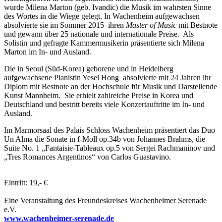
wurde Milena Marton (geb. Ivandic) die Musik im wahrsten Sinne
des Wortes in die Wiege gelegt. In Wachenheim aufgewachsen
absolvierte sie im Sommer 2015 ihren
Master of Music
mit Bestnote
und gewann über 25 nationale und internationale Preise. Als
Solistin und gefragte Kammermusikerin präsentierte sich Milena
Marton im In- und Ausland.
Die in Seoul (Süd-Korea) geborene und in Heidelberg
aufgewachsene Pianistin Yesel Hong absolvierte mit 24 Jahren ihr
Diplom mit Bestnote an der Hochschule für Musik und Darstellende
Kunst Mannheim. Sie erhielt zahlreiche Preise in Korea und
Deutschland und bestritt bereits viele Konzertauftritte im In- und
Ausland.
Im Marmorsaal des Palais Schloss Wachenheim präsentiert das Duo
Un Alma die Sonate in f-Moll op.34b von Johannes Brahms, die
Suite No. 1 „Fantaisie-Tableaux op.5 von Sergei Rachmaninov und
„Tres Romances Argentinos“ von Carlos Guastavino.
Eintritt: 19,- €
Eine Veranstaltung des Freundeskreises Wachenheimer Serenade
e.V.
www.wachenheimer-serenade.de