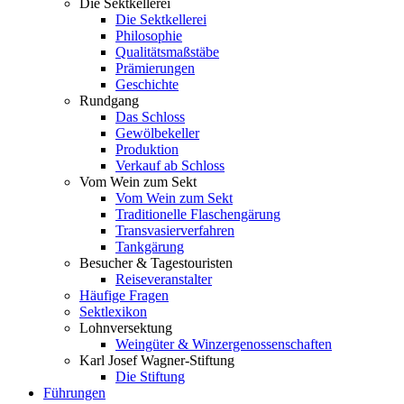
Die Sektkellerei
Die Sektkellerei
Philosophie
Qualitätsmaßstäbe
Prämierungen
Geschichte
Rundgang
Das Schloss
Gewölbekeller
Produktion
Verkauf ab Schloss
Vom Wein zum Sekt
Vom Wein zum Sekt
Traditionelle Flaschengärung
Transvasierverfahren
Tankgärung
Besucher & Tagestouristen
Reiseveranstalter
Häufige Fragen
Sektlexikon
Lohnversektung
Weingüter & Winzergenossenschaften
Karl Josef Wagner-Stiftung
Die Stiftung
Führungen