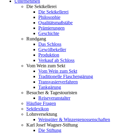
Unternehmen
Die Sektkellerei
Die Sektkellerei
Philosophie
Qualitätsmaßstäbe
Prämierungen
Geschichte
Rundgang
Das Schloss
Gewölbekeller
Produktion
Verkauf ab Schloss
Vom Wein zum Sekt
Vom Wein zum Sekt
Traditionelle Flaschengärung
Transvasierverfahren
Tankgärung
Besucher & Tagestouristen
Reiseveranstalter
Häufige Fragen
Sektlexikon
Lohnversektung
Weingüter & Winzergenossenschaften
Karl Josef Wagner-Stiftung
Die Stiftung