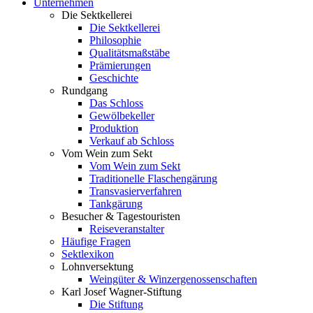
Unternehmen
Die Sektkellerei
Die Sektkellerei
Philosophie
Qualitätsmaßstäbe
Prämierungen
Geschichte
Rundgang
Das Schloss
Gewölbekeller
Produktion
Verkauf ab Schloss
Vom Wein zum Sekt
Vom Wein zum Sekt
Traditionelle Flaschengärung
Transvasierverfahren
Tankgärung
Besucher & Tagestouristen
Reiseveranstalter
Häufige Fragen
Sektlexikon
Lohnversektung
Weingüter & Winzergenossenschaften
Karl Josef Wagner-Stiftung
Die Stiftung