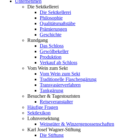
Unternehmen
Die Sektkellerei
Die Sektkellerei
Philosophie
Qualitätsmaßstäbe
Prämierungen
Geschichte
Rundgang
Das Schloss
Gewölbekeller
Produktion
Verkauf ab Schloss
Vom Wein zum Sekt
Vom Wein zum Sekt
Traditionelle Flaschengärung
Transvasierverfahren
Tankgärung
Besucher & Tagestouristen
Reiseveranstalter
Häufige Fragen
Sektlexikon
Lohnversektung
Weingüter & Winzergenossenschaften
Karl Josef Wagner-Stiftung
Die Stiftung