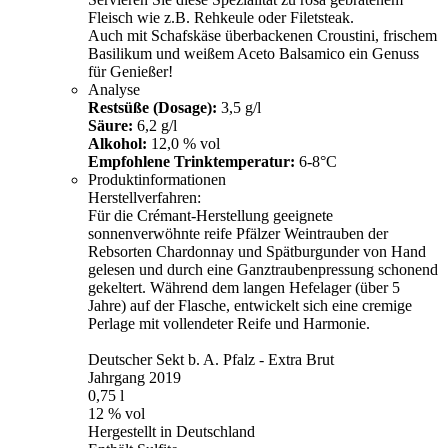
Fleisch wie z.B. Rehkeule oder Filetsteak.
Auch mit Schafskäse überbackenen Croustini, frischem
Basilikum und weißem Aceto Balsamico ein Genuss
für Genießer!
Analyse
Restsüße (Dosage):
3,5 g/l
Säure:
6,2 g/l
Alkohol:
12,0 % vol
Empfohlene Trinktemperatur:
6-8°C
Produktinformationen
Herstellverfahren:
Für die Crémant-Herstellung geeignete
sonnenverwöhnte reife Pfälzer Weintrauben der
Rebsorten Chardonnay und Spätburgunder von Hand
gelesen und durch eine Ganztraubenpressung schonend
gekeltert. Während dem langen Hefelager (über 5
Jahre) auf der Flasche, entwickelt sich eine cremige
Perlage mit vollendeter Reife und Harmonie.
Deutscher Sekt b. A. Pfalz - Extra Brut
Jahrgang 2019
0,75 l
12 % vol
Hergestellt in Deutschland