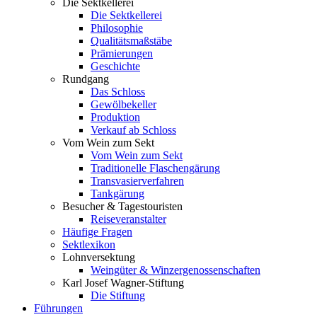
Die Sektkellerei
Die Sektkellerei
Philosophie
Qualitätsmaßstäbe
Prämierungen
Geschichte
Rundgang
Das Schloss
Gewölbekeller
Produktion
Verkauf ab Schloss
Vom Wein zum Sekt
Vom Wein zum Sekt
Traditionelle Flaschengärung
Transvasierverfahren
Tankgärung
Besucher & Tagestouristen
Reiseveranstalter
Häufige Fragen
Sektlexikon
Lohnversektung
Weingüter & Winzergenossenschaften
Karl Josef Wagner-Stiftung
Die Stiftung
Führungen