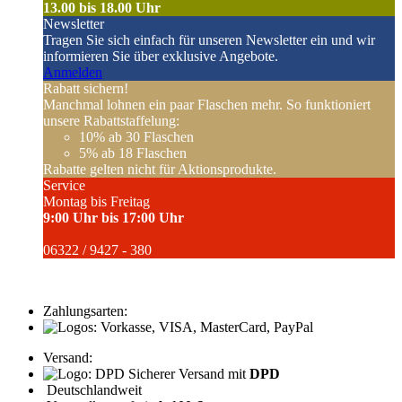
13.00 bis 18.00 Uhr
Newsletter
Tragen Sie sich einfach für unseren Newsletter ein und wir
informieren Sie über exklusive Angebote.
Anmelden
Rabatt sichern!
Manchmal lohnen ein paar Flaschen mehr. So funktioniert
unsere Rabattstaffelung:
10%
ab 30 Flaschen
5%
ab 18 Flaschen
Rabatte gelten nicht für Aktionsprodukte.
Service
Montag bis Freitag
9:00 Uhr bis 17:00 Uhr
06322 / 9427 - 380
Zahlungsarten:
Versand:
Sicherer Versand mit
DPD
Deutschlandweit