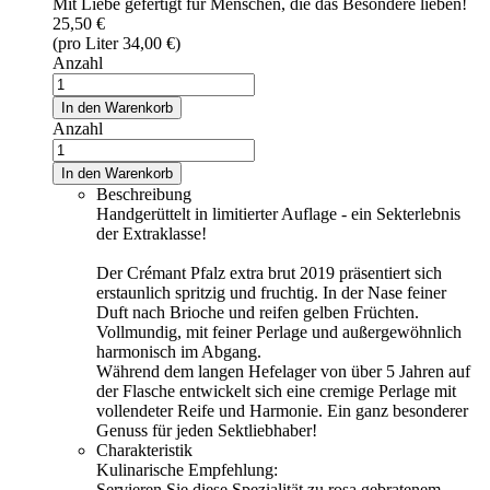
Mit Liebe gefertigt für Menschen, die das Besondere lieben!
25,50 €
(pro Liter 34,00 €)
Anzahl
In den Warenkorb
Anzahl
In den Warenkorb
Beschreibung
Handgerüttelt in limitierter Auflage - ein Sekterlebnis
der Extraklasse!
Der Crémant Pfalz extra brut 2019 präsentiert sich
erstaunlich spritzig und fruchtig. In der Nase feiner
Duft nach Brioche und reifen gelben Früchten.
Vollmundig, mit feiner Perlage und außergewöhnlich
harmonisch im Abgang.
Während dem langen Hefelager von über 5 Jahren auf
der Flasche entwickelt sich eine cremige Perlage mit
vollendeter Reife und Harmonie. Ein ganz besonderer
Genuss für jeden Sektliebhaber!
Charakteristik
Kulinarische Empfehlung:
Servieren Sie diese Spezialität zu rosa gebratenem