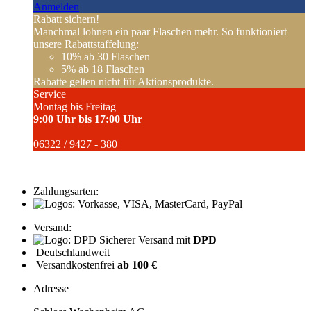
Anmelden
Rabatt sichern!
Manchmal lohnen ein paar Flaschen mehr. So funktioniert
unsere Rabattstaffelung:
10%
ab 30 Flaschen
5%
ab 18 Flaschen
Rabatte gelten nicht für Aktionsprodukte.
Service
Montag bis Freitag
9:00 Uhr bis 17:00 Uhr
06322 / 9427 - 380
Zahlungsarten:
Versand:
Sicherer Versand mit
DPD
Deutschlandweit
Versandkostenfrei
ab 100 €
Adresse