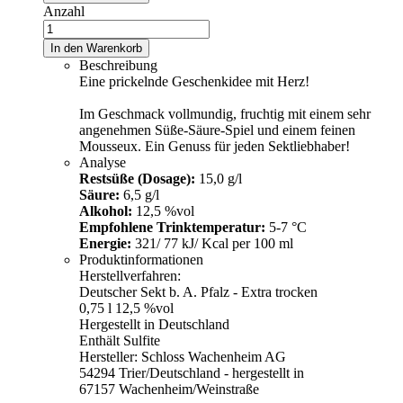
Anzahl
In den Warenkorb
Beschreibung
Eine prickelnde Geschenkidee mit Herz!
Im Geschmack vollmundig, fruchtig mit einem sehr
angenehmen Süße-Säure-Spiel und einem feinen
Mousseux. Ein Genuss für jeden Sektliebhaber!
Analyse
Restsüße (Dosage):
15,0 g/l
Säure:
6,5 g/l
Alkohol:
12,5 %vol
Empfohlene Trinktemperatur:
5-7 °C
Energie:
321/ 77 kJ/ Kcal per 100 ml
Produktinformationen
Herstellverfahren:
Deutscher Sekt b. A. Pfalz - Extra trocken
0,75 l 12,5 %vol
Hergestellt in Deutschland
Enthält Sulfite
Hersteller: Schloss Wachenheim AG
54294 Trier/Deutschland - hergestellt in
67157 Wachenheim/Weinstraße