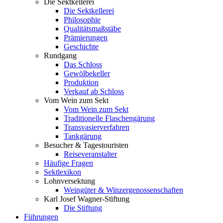
Die Sektkellerei
Die Sektkellerei
Philosophie
Qualitätsmaßstäbe
Prämierungen
Geschichte
Rundgang
Das Schloss
Gewölbekeller
Produktion
Verkauf ab Schloss
Vom Wein zum Sekt
Vom Wein zum Sekt
Traditionelle Flaschengärung
Transvasierverfahren
Tankgärung
Besucher & Tagestouristen
Reiseveranstalter
Häufige Fragen
Sektlexikon
Lohnversektung
Weingüter & Winzergenossenschaften
Karl Josef Wagner-Stiftung
Die Stiftung
Führungen