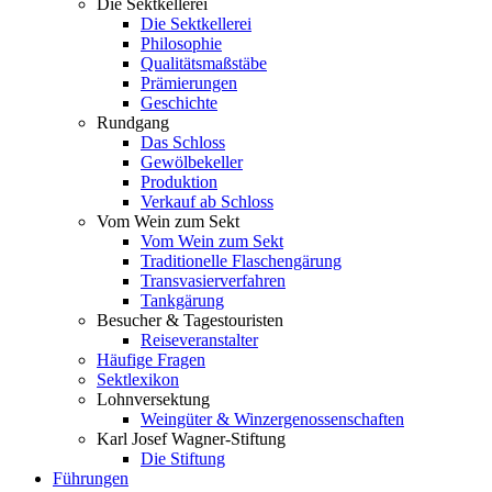
Die Sektkellerei
Die Sektkellerei
Philosophie
Qualitätsmaßstäbe
Prämierungen
Geschichte
Rundgang
Das Schloss
Gewölbekeller
Produktion
Verkauf ab Schloss
Vom Wein zum Sekt
Vom Wein zum Sekt
Traditionelle Flaschengärung
Transvasierverfahren
Tankgärung
Besucher & Tagestouristen
Reiseveranstalter
Häufige Fragen
Sektlexikon
Lohnversektung
Weingüter & Winzergenossenschaften
Karl Josef Wagner-Stiftung
Die Stiftung
Führungen