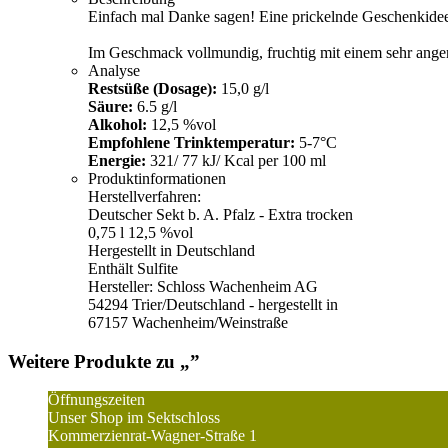
Einfach mal Danke sagen! Eine prickelnde Geschenkidee
Im Geschmack vollmundig, fruchtig mit einem sehr ange
Analyse
Restsüße (Dosage):
15,0 g/l
Säure:
6.5 g/l
Alkohol:
12,5 %vol
Empfohlene Trinktemperatur:
5-7°C
Energie:
321/ 77 kJ/ Kcal per 100 ml
Produktinformationen
Herstellverfahren:
Deutscher Sekt b. A. Pfalz - Extra trocken
0,75 l 12,5 %vol
Hergestellt in Deutschland
Enthält Sulfite
Hersteller: Schloss Wachenheim AG
54294 Trier/Deutschland - hergestellt in
67157 Wachenheim/Weinstraße
Weitere Produkte zu „
”
Öffnungszeiten
Unser Shop im Sektschloss
Kommerzienrat-Wagner-Straße 1