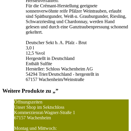
Herstellverfahren:
Für die Crémant-Herstellung geeignete
sonnenverwöhnte reife Pfälzer Weintrauben, erlaubt
sind Spätburgunder, Weiß-u. Grauburgunder, Riesling,
Schwarzriesling und Chardonnay, werden Hand
gelesen und durch eine Ganztraubenpressung schonend
gekeltert.
Deutscher Sekt b. A. Pfalz - Brut
3,0 l
12,5 %vol
Hergestellt in Deutschland
Enthält Sulfite
Hersteller: Schloss Wachenheim AG
54294 Trier/Deutschland - hergestellt in
67157 Wachenheim/Weinstraße
Weitere Produkte zu „
”
Öffnungszeiten
Unser Shop im Sektschloss
Kommerzienrat-Wagner-Straße 1
67157 Wachenheim
Montag und Mittwoch: