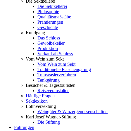
Die Sektkellerei
Die Sektkellerei
Philosophie
Qualitätsmaßstäbe
Prämierungen
Geschichte
Rundgang
Das Schloss
Gewölbekeller
Produktion
Verkauf ab Schloss
Vom Wein zum Sekt
Vom Wein zum Sekt
Traditionelle Flaschengärung
Transvasierverfahren
Tankgärung
Besucher & Tagestouristen
Reiseveranstalter
Häufige Fragen
Sektlexikon
Lohnversektung
Weingüter & Winzergenossenschaften
Karl Josef Wagner-Stiftung
Die Stiftung
Führungen