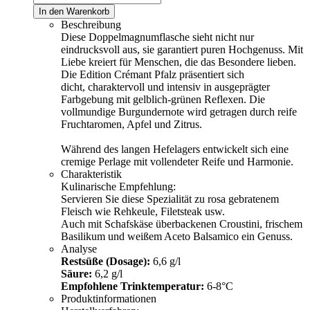
In den Warenkorb
Beschreibung
Diese Doppelmagnumflasche sieht nicht nur
eindrucksvoll aus, sie garantiert puren Hochgenuss. Mit
Liebe kreiert für Menschen, die das Besondere lieben.
Die Edition Crémant Pfalz präsentiert sich
dicht, charaktervoll und intensiv in ausgeprägter
Farbgebung mit gelblich-grünen Reflexen. Die
vollmundige Burgundernote wird getragen durch reife
Fruchtaromen, Apfel und Zitrus.
Während des langen Hefelagers entwickelt sich eine
cremige Perlage mit vollendeter Reife und Harmonie.
Charakteristik
Kulinarische Empfehlung:
Servieren Sie diese Spezialität zu rosa gebratenem
Fleisch wie Rehkeule, Filetsteak usw.
Auch mit Schafskäse überbackenen Croustini, frischem
Basilikum und weißem Aceto Balsamico ein Genuss.
Analyse
Restsüße (Dosage):
6,6 g/l
Säure:
6,2 g/l
Empfohlene Trinktemperatur:
6-8°C
Produktinformationen