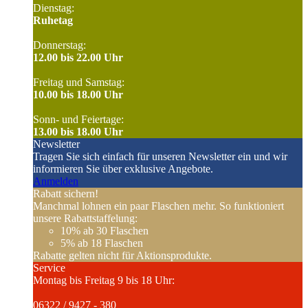
Dienstag:
Ruhetag
Donnerstag:
12.00 bis 22.00 Uhr
Freitag und Samstag:
10.00 bis 18.00 Uhr
Sonn- und Feiertage:
13.00 bis 18.00 Uhr
Newsletter
Tragen Sie sich einfach für unseren Newsletter ein und wir
informieren Sie über exklusive Angebote.
Anmelden
Rabatt sichern!
Manchmal lohnen ein paar Flaschen mehr. So funktioniert
unsere Rabattstaffelung:
10%
ab 30 Flaschen
5%
ab 18 Flaschen
Rabatte gelten nicht für Aktionsprodukte.
Service
Montag bis Freitag 9 bis 18 Uhr:
06322 / 9427 - 380