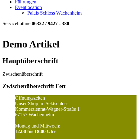
Führungen
Eventlocation
Palais Schloss Wachenheim
Servicehotline:
06322 / 9427 - 380
Demo Artikel
Hauptüberschrift
Zwischenüberschrift
Zwischenüberschrift Fett
Öffnungszeiten
Unser Shop im Sektschloss
Kommerzienrat-Wagner-Straße 1
67157 Wachenheim
Montag und Mittwoch:
12.00 bis 18.00 Uhr