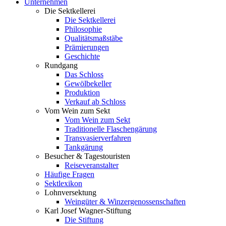
Unternehmen
Die Sektkellerei
Die Sektkellerei
Philosophie
Qualitätsmaßstäbe
Prämierungen
Geschichte
Rundgang
Das Schloss
Gewölbekeller
Produktion
Verkauf ab Schloss
Vom Wein zum Sekt
Vom Wein zum Sekt
Traditionelle Flaschengärung
Transvasierverfahren
Tankgärung
Besucher & Tagestouristen
Reiseveranstalter
Häufige Fragen
Sektlexikon
Lohnversektung
Weingüter & Winzergenossenschaften
Karl Josef Wagner-Stiftung
Die Stiftung