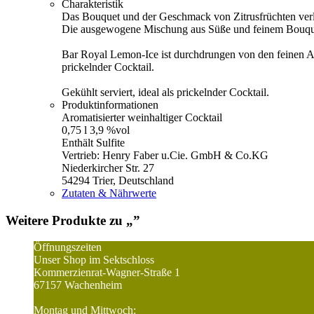
Charakteristik
Das Bouquet und der Geschmack von Zitrusfrüchten ver
Die ausgewogene Mischung aus Süße und feinem Bouquet 
Bar Royal Lemon-Ice ist durchdrungen von den feinen Aro
prickelnder Cocktail.
Gekühlt serviert, ideal als prickelnder Cocktail.
Produktinformationen
Aromatisierter weinhaltiger Cocktail
0,75 l 3,9 %vol
Enthält Sulfite
Vertrieb: Henry Faber u.Cie. GmbH & Co.KG
Niederkircher Str. 27
54294 Trier, Deutschland
Zutaten & Nährwerte
Weitere Produkte zu „
”
Öffnungszeiten
Unser Shop im Sektschloss
Kommerzienrat-Wagner-Straße 1
67157 Wachenheim
Montag und Mittwoch: