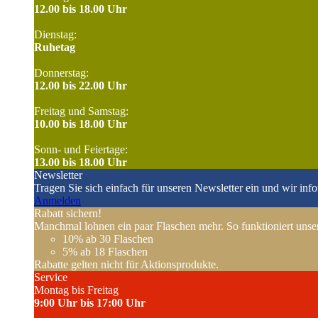
12.00 bis 18.00 Uhr
Dienstag:
Ruhetag
Donnerstag:
12.00 bis 22.00 Uhr
Freitag und Samstag:
10.00 bis 18.00 Uhr
Sonn- und Feiertage:
13.00 bis 18.00 Uhr
Newsletter
Tragen Sie sich einfach für unseren Newsletter ein und wir inf
Anmelden
Rabatt sichern!
Manchmal lohnen ein paar Flaschen mehr. So funktioniert unser
10%
ab 30 Flaschen
5%
ab 18 Flaschen
Rabatte gelten nicht für Aktionsprodukte.
Service
Montag bis Freitag
9:00 Uhr bis 17:00 Uhr