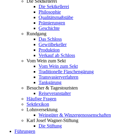
Die Sektkellerei
Die Sektkellerei
Philosophie
Qualitätsmaßstäbe
Prämierungen
Geschichte
Rundgang
Das Schloss
Gewölbekeller
Produktion
Verkauf ab Schloss
Vom Wein zum Sekt
Vom Wein zum Sekt
Traditionelle Flaschengärung
Transvasierverfahren
Tankgärung
Besucher & Tagestouristen
Reiseveranstalter
Häufige Fragen
Sektlexikon
Lohnversektung
Weingüter & Winzergenossenschaften
Karl Josef Wagner-Stiftung
Die Stiftung
Führungen