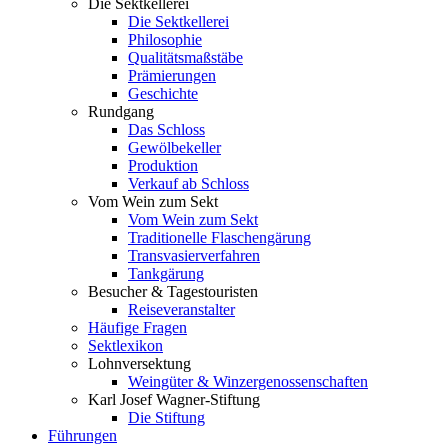
Die Sektkellerei
Die Sektkellerei
Philosophie
Qualitätsmaßstäbe
Prämierungen
Geschichte
Rundgang
Das Schloss
Gewölbekeller
Produktion
Verkauf ab Schloss
Vom Wein zum Sekt
Vom Wein zum Sekt
Traditionelle Flaschengärung
Transvasierverfahren
Tankgärung
Besucher & Tagestouristen
Reiseveranstalter
Häufige Fragen
Sektlexikon
Lohnversektung
Weingüter & Winzergenossenschaften
Karl Josef Wagner-Stiftung
Die Stiftung
Führungen