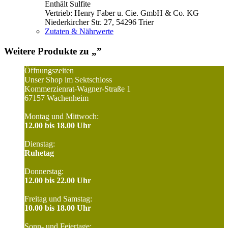
Enthält Sulfite
Vertrieb: Henry Faber u. Cie. GmbH & Co. KG
Niederkircher Str. 27, 54296 Trier
Zutaten & Nährwerte
Weitere Produkte zu „
”
Öffnungszeiten
Unser Shop im Sektschloss
Kommerzienrat-Wagner-Straße 1
67157 Wachenheim
Montag und Mittwoch:
12.00 bis 18.00 Uhr
Dienstag:
Ruhetag
Donnerstag:
12.00 bis 22.00 Uhr
Freitag und Samstag:
10.00 bis 18.00 Uhr
Sonn- und Feiertage: