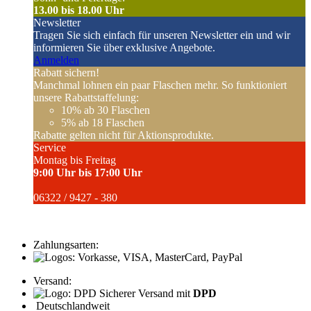
13.00 bis 18.00 Uhr
Newsletter
Tragen Sie sich einfach für unseren Newsletter ein und wir
informieren Sie über exklusive Angebote.
Anmelden
Rabatt sichern!
Manchmal lohnen ein paar Flaschen mehr. So funktioniert
unsere Rabattstaffelung:
10%
ab 30 Flaschen
5%
ab 18 Flaschen
Rabatte gelten nicht für Aktionsprodukte.
Service
Montag bis Freitag
9:00 Uhr bis 17:00 Uhr
06322 / 9427 - 380
Zahlungsarten:
Versand:
Sicherer Versand mit
DPD
Deutschlandweit