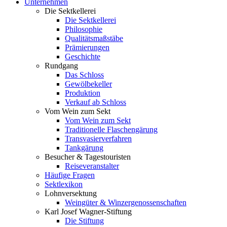
Unternehmen
Die Sektkellerei
Die Sektkellerei
Philosophie
Qualitätsmaßstäbe
Prämierungen
Geschichte
Rundgang
Das Schloss
Gewölbekeller
Produktion
Verkauf ab Schloss
Vom Wein zum Sekt
Vom Wein zum Sekt
Traditionelle Flaschengärung
Transvasierverfahren
Tankgärung
Besucher & Tagestouristen
Reiseveranstalter
Häufige Fragen
Sektlexikon
Lohnversektung
Weingüter & Winzergenossenschaften
Karl Josef Wagner-Stiftung
Die Stiftung