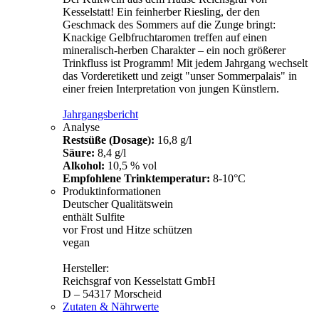
Kesselstatt! Ein feinherber Riesling, der den
Geschmack des Sommers auf die Zunge bringt:
Knackige Gelbfruchtaromen treffen auf einen
mineralisch-herben Charakter – ein noch größerer
Trinkfluss ist Programm! Mit jedem Jahrgang wechselt
das Vorderetikett und zeigt "unser Sommerpalais" in
einer freien Interpretation von jungen Künstlern.
Jahrgangsbericht
Analyse
Restsüße (Dosage):
16,8 g/l
Säure:
8,4 g/l
Alkohol:
10,5 % vol
Empfohlene Trinktemperatur:
8-10°C
Produktinformationen
Deutscher Qualitätswein
enthält Sulfite
vor Frost und Hitze schützen
vegan
Hersteller:
Reichsgraf von Kesselstatt GmbH
D – 54317 Morscheid
Zutaten & Nährwerte