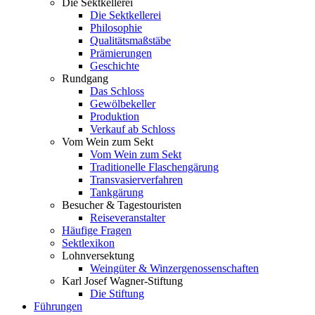
Die Sektkellerei
Die Sektkellerei
Philosophie
Qualitätsmaßstäbe
Prämierungen
Geschichte
Rundgang
Das Schloss
Gewölbekeller
Produktion
Verkauf ab Schloss
Vom Wein zum Sekt
Vom Wein zum Sekt
Traditionelle Flaschengärung
Transvasierverfahren
Tankgärung
Besucher & Tagestouristen
Reiseveranstalter
Häufige Fragen
Sektlexikon
Lohnversektung
Weingüter & Winzergenossenschaften
Karl Josef Wagner-Stiftung
Die Stiftung
Führungen