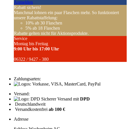
Anmelden
Rabatt sichern!
Manchmal lohnen ein paar Flaschen mehr. So funktioniert
unsere Rabattstaffelung:
10%
ab 30 Flaschen
5%
ab 18 Flaschen
Rabatte gelten nicht für Aktionsprodukte.
Service
Montag bis Freitag
9:00 Uhr bis 17:00 Uhr
06322 / 9427 - 380
Zahlungsarten:
Versand:
Sicherer Versand mit
DPD
Deutschlandweit
Versandkostenfrei
ab 100 €
Adresse
Schloss Wachenheim AG