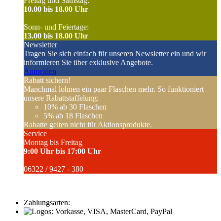
Freitag und Samstag:
10.00 bis 18.00 Uhr
Sonn- und Feiertage:
13.00 bis 18.00 Uhr
Newsletter
Tragen Sie sich einfach für unseren Newsletter ein und wir
informieren Sie über exklusive Angebote.
Anmelden
Rabatt sichern!
Manchmal lohnen ein paar Flaschen mehr. So funktioniert
unsere Rabattstaffelung:
10%
ab 30 Flaschen
5%
ab 18 Flaschen
Rabatte gelten nicht für Aktionsprodukte.
Service
Montag bis Freitag
9:00 Uhr bis 17:00 Uhr
06322 / 9427 - 380
Zahlungsarten: