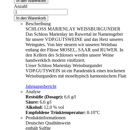
In den Warenkorb
Anzahl
In den Warenkorb
Beschreibung
SCHLOSS MARIENLAY WEISSBURGUNDER
Das Schloss Marienlay im Ruwertal ist Namensgeber
für unsere VDP.GUTSWEINE und das Herz unseres
Weingutes. Von hier steuern wir unseren Weinbau
entlang der Flüsse MOSEL, SAAR und RUWER. In
den Kellern des Schlosses werden unsere Weine
handwerklich modern vinifiziert.
Unser Schloss Marienlay Weissburgunder
VDP.GUTSWEIN ist ein Paradestück eines trockenen
Weissburgunders mit moseltypisch harmonischem Flair.
Jahrgangsbericht
Analyse
Restsüße (Dosage):
6,6 g/l
Säure:
6,6 g/l
Alkohol:
12,0 % vol
Empfohlene Trinktemperatur:
8-10°C
Produktinformationen
Deutscher Qualitätswein
enthält Sulfite