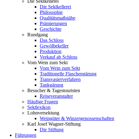
Die Sektkellerei
Die Sektkellerei
Philosophie
Qualitätsmaßstäbe
Prämierungen
Geschichte
Rundgang
Das Schloss
Gewölbekeller
Produktion
Verkauf ab Schloss
Vom Wein zum Sekt
Vom Wein zum Sekt
Traditionelle Flaschengärung
Transvasierverfahren
Tankgärung
Besucher & Tagestouristen
Reiseveranstalter
Häufige Fragen
Sektlexikon
Lohnversektung
Weingüter & Winzergenossenschaften
Karl Josef Wagner-Stiftung
Die Stiftung
Führungen