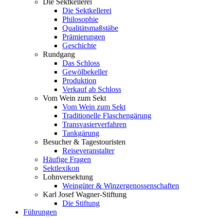
Die Sektkellerei
Die Sektkellerei
Philosophie
Qualitätsmaßstäbe
Prämierungen
Geschichte
Rundgang
Das Schloss
Gewölbekeller
Produktion
Verkauf ab Schloss
Vom Wein zum Sekt
Vom Wein zum Sekt
Traditionelle Flaschengärung
Transvasierverfahren
Tankgärung
Besucher & Tagestouristen
Reiseveranstalter
Häufige Fragen
Sektlexikon
Lohnversektung
Weingüter & Winzergenossenschaften
Karl Josef Wagner-Stiftung
Die Stiftung
Führungen