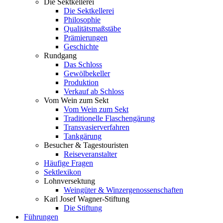
Die Sektkellerei
Die Sektkellerei
Philosophie
Qualitätsmaßstäbe
Prämierungen
Geschichte
Rundgang
Das Schloss
Gewölbekeller
Produktion
Verkauf ab Schloss
Vom Wein zum Sekt
Vom Wein zum Sekt
Traditionelle Flaschengärung
Transvasierverfahren
Tankgärung
Besucher & Tagestouristen
Reiseveranstalter
Häufige Fragen
Sektlexikon
Lohnversektung
Weingüter & Winzergenossenschaften
Karl Josef Wagner-Stiftung
Die Stiftung
Führungen