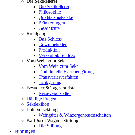
Die Sektkellerei
Die Sektkellerei
Philosophie
Qualitätsmaßstäbe
Prämierungen
Geschichte
Rundgang
Das Schloss
Gewölbekeller
Produktion
Verkauf ab Schloss
Vom Wein zum Sekt
Vom Wein zum Sekt
Traditionelle Flaschengärung
Transvasierverfahren
Tankgärung
Besucher & Tagestouristen
Reiseveranstalter
Häufige Fragen
Sektlexikon
Lohnversektung
Weingüter & Winzergenossenschaften
Karl Josef Wagner-Stiftung
Die Stiftung
Führungen